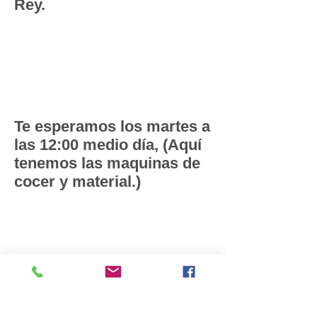
Rey.
CLASES DE
COSTURA
GRATUITAS
Te esperamos los martes a
las 12:00 medio día, (Aquí
tenemos las maquinas de
cocer y material.)
Grupos de
estudio de
biblia
Todos son bienvenidos a