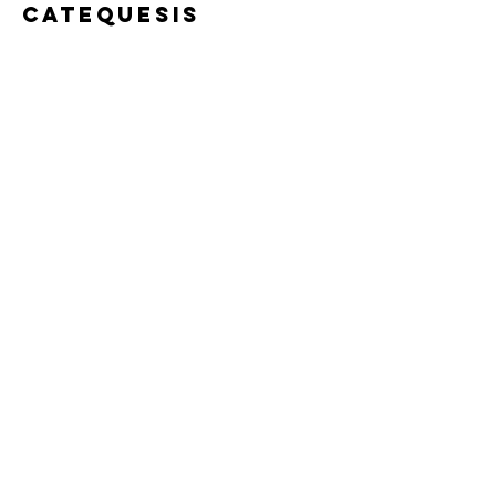
CATEQUESIS
"Con las puertas abiertas
siempre. Las iglesias, las
parroquias, las