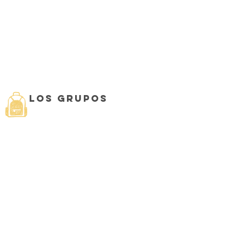
instituciones con las
puertas cerradas no se
deben llamar iglesias, se
deben llamar museos”.
-Papa Francisco
Los grupos
Comunidad
Maria
Mediadora
Guadalupa
nos
Caballero