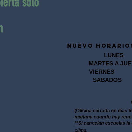
ierta solo
m
NUEVO HORARIOS
LU
MARTES A JUE
VIERNES 5
SABADOS 9:
(402) 488-
(Oficina cerrada en días f
mañana cuando hay reuni
**Si cancelan escuelas la 
clima.