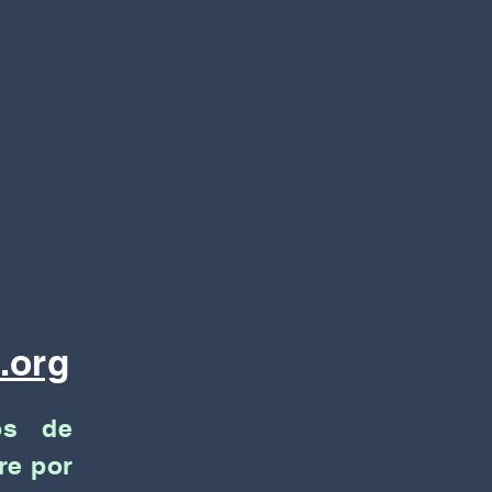
.org
os de
re por