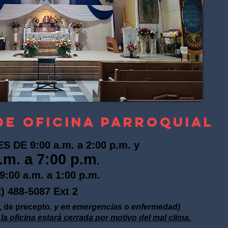
DE OFICINA PARROQUIAL
DE 9:00 a.m. a 2:00 p.m. y
.m. a 7:00 p.m
.
:00 a.m. a 1:00 p.m.
87 Ext 2
s, de precepto
. y en emergencias o enfermedad
)
la oficina estará cerrada por motivo del mal clima.