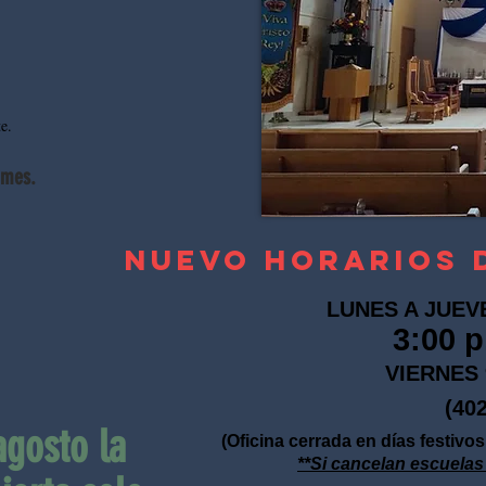
e.
 mes.
NUEVO
HORARIOS 
LUNES A JUEVES 
3:00 p
VIERNES 9
(402) 488-50
agosto la
(Oficina cerrada en días festivo
**Si cancelan escuelas 