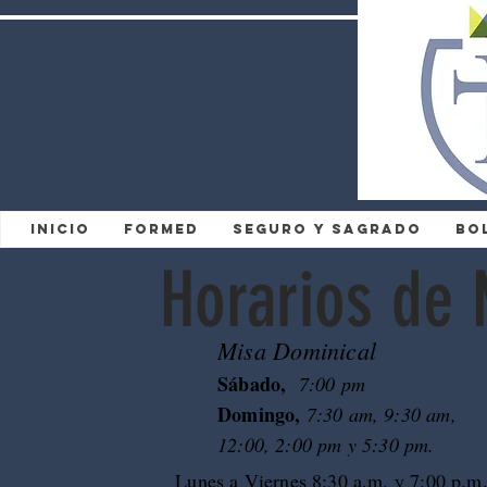
Inicio
FORMED
Seguro y Sagrado
Bo
Horarios de 
Misa Dominical
Sábado,
7:00 pm
Domingo,
7:30 am, 9:30 am,
12:00, 2:00 pm y 5:30 pm.
Lunes a Viernes 8:30 a.m. y 7:00 p.m