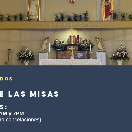
idos
e las Misas
s:
0AM y 7PM
ara cancelaciones)