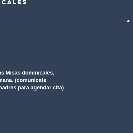
icales
s
as Misas dominicales,
emana. (comunícate
padres para agendar cita)