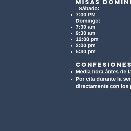
Misas Domin
Sábado:
7:00 PM
Domingo:
7:30 am
9:30 am
12:00 pm
2:00 pm
5:30 pm
Confesione
Media hora ántes de l
Por cita durante la s
directamente con los 